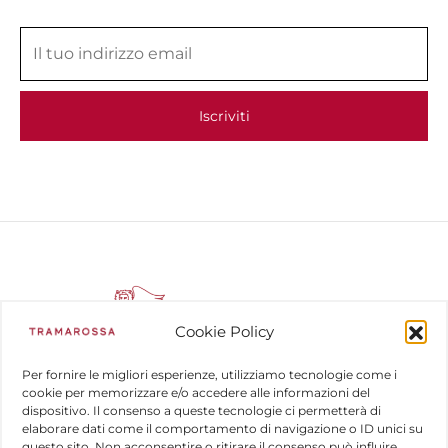
Cookie Policy
Per fornire le migliori esperienze, utilizziamo tecnologie come i
cookie per memorizzare e/o accedere alle informazioni del
dispositivo. Il consenso a queste tecnologie ci permetterà di
COMPANY
elaborare dati come il comportamento di navigazione o ID unici su
questo sito. Non acconsentire o ritirare il consenso può influire