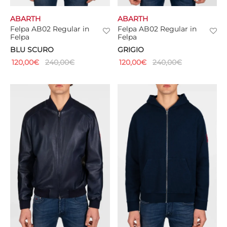
ABARTH
ABARTH
CIE
Felpa AB02 Regular in
Felpa AB02 Regular in
Felpa
Felpa
CCHE
BLU SCURO
GRIGIO
120,00
€
240,00
€
120,00
€
240,00
€
 TUTTO