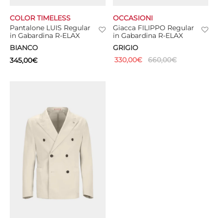
COLOR TIMELESS
OCCASIONI
CIE
Pantalone LUIS Regular
Giacca FILIPPO Regular
in Gabardina R-ELAX
in Gabardina R-ELAX
CCHE
BIANCO
GRIGIO
330,00
€
660,00
€
345,00
€
 TUTTO