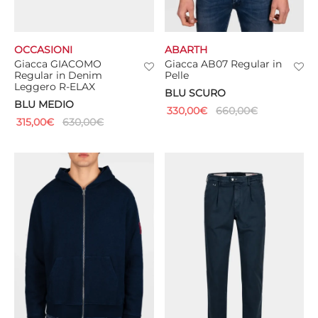
OCCASIONI
ABARTH
Giacca GIACOMO
Giacca AB07 Regular in
Regular in Denim
Pelle
Leggero R-ELAX
BLU SCURO
BLU MEDIO
330,00
€
660,00
€
315,00
€
630,00
€