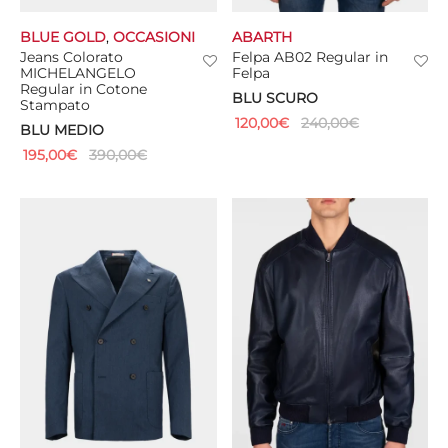
BLUE GOLD
,
OCCASIONI
ABARTH
CIE
Jeans Colorato
Felpa AB02 Regular in
MICHELANGELO
Felpa
CCHE
Regular in Cotone
BLU SCURO
Stampato
120,00
€
240,00
€
 TUTTO
BLU MEDIO
195,00
€
390,00
€