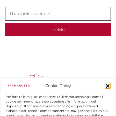
Cookie Policy
Per fornire le migliori esperienze, utilizziamo tecnologie come i
cookie per memorizzare e/o accedere alle informazioni del
dispositivo. Il consenso a queste tecnologie ci permetterà di
COMPANY
elaborare dati come il comportamento di navigazione o ID unici su
questo sito. Non acconsentire o ritirare il consenso può influire