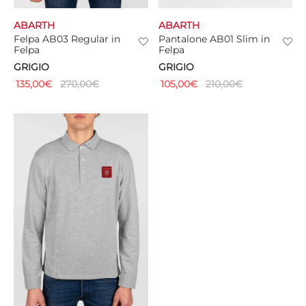
ABARTH
ABARTH
CIE
Felpa AB03 Regular in
Pantalone AB01 Slim in
Felpa
Felpa
CCHE
GRIGIO
GRIGIO
135,00
€
270,00
€
105,00
€
210,00
€
 TUTTO