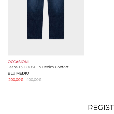
OCCASIONI
Jeans T3 LOOSE in Denim Confort
BLU MEDIO
200,00
€
400,00
€
Questo
Select options
prodotto
ha
più
REGIS
varianti.