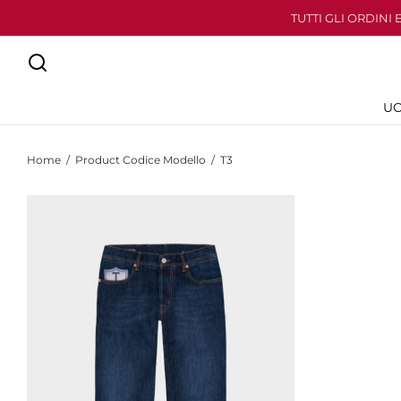
TUTTI GLI ORDINI
U
Home
/
Product Codice Modello
/
T3