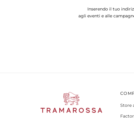
Le
opzioni
Inserendo il tuo indiri
possono
agli eventi e alle campagn
essere
scelte
nella
pagina
del
prodotto
COM
Store 
Factor