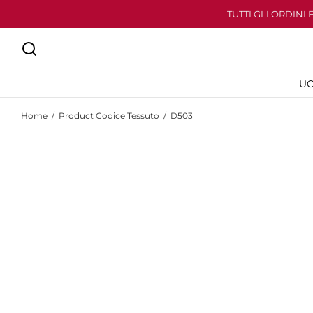
TUTTI GLI ORDINI
U
Home
/
Product Codice Tessuto
/
D503