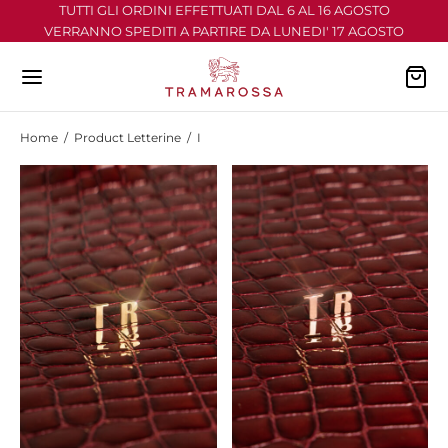
TUTTI GLI ORDINI EFFETTUATI DAL 6 AL 16 AGOSTO
VERRANNO SPEDITI A PARTIRE DA LUNEDI' 17 AGOSTO
Home
/
Product Letterine
/
I
Back
Back
Back
Back
Back
NS
ULAR
HELANGELO
 D’ITALIA
ELLINI
NS COLORATO
NARDO
I ARRIVI
ALI
TALONI
ROT
ZA TEMPO
 TUTTO
MUDA
RTH
FUMO
IRT
ASIONI
O