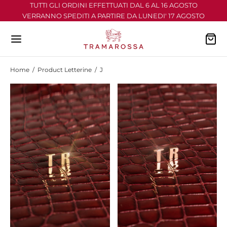
TUTTI GLI ORDINI EFFETTUATI DAL 6 AL 16 AGOSTO
VERRANNO SPEDITI A PARTIRE DA LUNEDI' 17 AGOSTO
Home
/
Product Letterine
/
J
Back
Back
Back
Back
Back
NS
ULAR
HELANGELO
 D’ITALIA
ELLINI
NS COLORATO
NARDO
I ARRIVI
ALI
TALONI
ROT
ZA TEMPO
 TUTTO
MUDA
RTH
FUMO
IRT
ASIONI
O