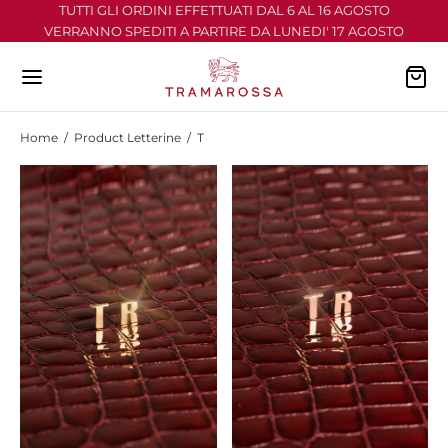
TUTTI GLI ORDINI EFFETTUATI DAL 6 AL 16 AGOSTO
VERRANNO SPEDITI A PARTIRE DA LUNEDI' 17 AGOSTO
Home
/
Product Letterine
/
T
Back
Back
Back
Back
Back
NS
ULAR
HELANGELO
 D’ITALIA
ELLINI
NS COLORATO
NARDO
I ARRIVI
ALI
TALONI
ROT
ZA TEMPO
 TUTTO
MUDA
RTH
FUMO
IRT
ASIONI
O