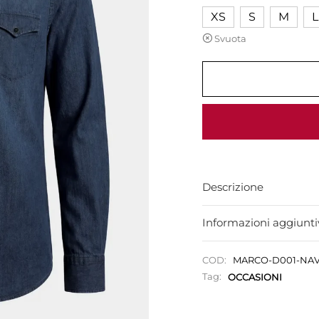
XS
S
M
L
Svuota
Descrizione
Informazioni aggiunti
COD:
MARCO-D001-NA
Tag:
OCCASIONI