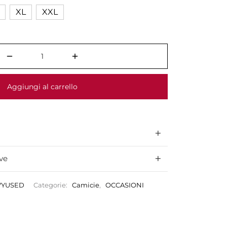
XL
XXL
Aggiungi al carrello
ve
VYUSED
Categorie:
Camicie
,
OCCASIONI