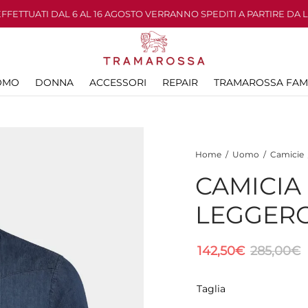
 EFFETTUATI DAL 6 AL 16 AGOSTO VERRANNO SPEDITI A PARTIRE DA 
OMO
DONNA
ACCESSORI
REPAIR
TRAMAROSSA FAM
Home
/
Uomo
/
Camicie
CAMICIA
LEGGERO
142,50
€
285,00
€
Taglia