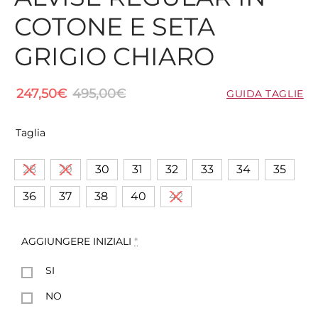
COTONE E SETA
GRIGIO CHIARO
247,50
€
495,00
€
GUIDA TAGLIE
Taglia
28
29
30
31
32
33
34
35
36
37
38
40
42
AGGIUNGERE INIZIALI
*
SI
NO