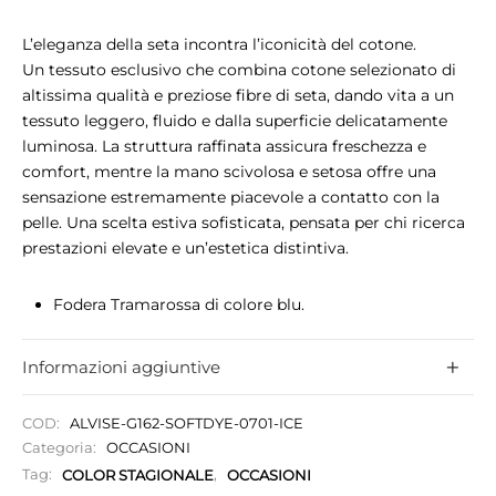
L’eleganza della seta incontra l’iconicità del cotone.
Un tessuto esclusivo che combina cotone selezionato di
altissima qualità e preziose fibre di seta, dando vita a un
tessuto leggero, fluido e dalla superficie delicatamente
luminosa. La struttura raffinata assicura freschezza e
comfort, mentre la mano scivolosa e setosa offre una
sensazione estremamente piacevole a contatto con la
pelle. Una scelta estiva sofisticata, pensata per chi ricerca
prestazioni elevate e un’estetica distintiva.
Fodera Tramarossa di colore blu.
Tessuto dal massimo comfort e dall’estetica ricercata
Informazioni aggiuntive
fit leisure, coulisse in vita, morbido sui fianchi con
eleganti pince e tasca taglio america.
Chiusura con zip.
COD:
ALVISE-G162-SOFTDYE-0701-ICE
Categoria:
OCCASIONI
Iniziali per personalizzare il proprio capo.
Tag:
COLOR STAGIONALE
,
OCCASIONI