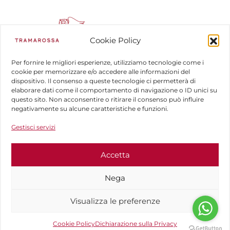
Cookie Policy
Per fornire le migliori esperienze, utilizziamo tecnologie come i
cookie per memorizzare e/o accedere alle informazioni del
dispositivo. Il consenso a queste tecnologie ci permetterà di
COMPANY
elaborare dati come il comportamento di navigazione o ID unici su
questo sito. Non acconsentire o ritirare il consenso può influire
HELP
negativamente su alcune caratteristiche e funzioni.
Gestisci servizi
FOLLOW US
Accetta
Nega
Visualizza le preferenze
©2025 Tramarossa SRL - P. IVA
03851840243
Cookie Policy
Dichiarazione sulla Privacy