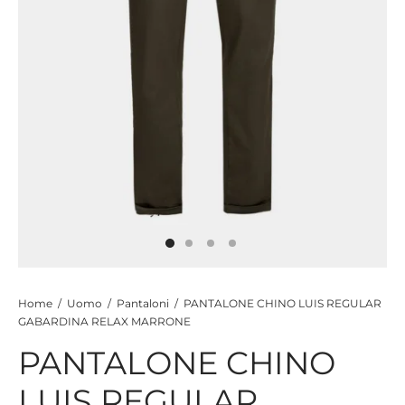
CIE
CCHE
 TUTTO
Home
/
Uomo
/
Pantaloni
/
PANTALONE CHINO LUIS REGULAR
GABARDINA RELAX MARRONE
PANTALONE CHINO
LUIS REGULAR