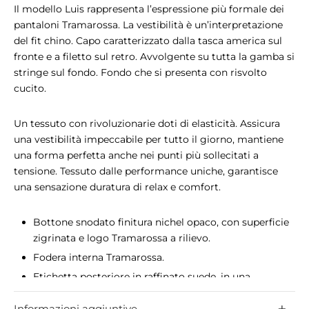
Il modello Luis rappresenta l’espressione più formale dei
pantaloni Tramarossa. La vestibilità è un’interpretazione
del fit chino. Capo caratterizzato dalla tasca america sul
fronte e a filetto sul retro. Avvolgente su tutta la gamba si
stringe sul fondo. Fondo che si presenta con risvolto
cucito.
Un tessuto con rivoluzionarie doti di elasticità. Assicura
una vestibilità impeccabile per tutto il giorno, mantiene
una forma perfetta anche nei punti più sollecitati a
tensione. Tessuto dalle performance uniche, garantisce
una sensazione duratura di relax e comfort.
Bottone snodato finitura nichel opaco, con superficie
zigrinata e logo Tramarossa a rilievo.
Fodera interna Tramarossa.
Etichetta posteriore in raffinato suede, in una
colorazione tono su tono con il capo, stampata a
Informazioni aggiuntive
caldo con logo Tramarossa.