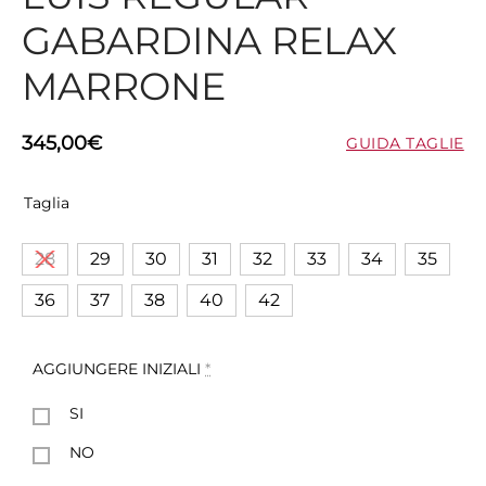
GABARDINA RELAX
MARRONE
345,00
€
GUIDA TAGLIE
Taglia
28
29
30
31
32
33
34
35
36
37
38
40
42
AGGIUNGERE INIZIALI
*
SI
NO