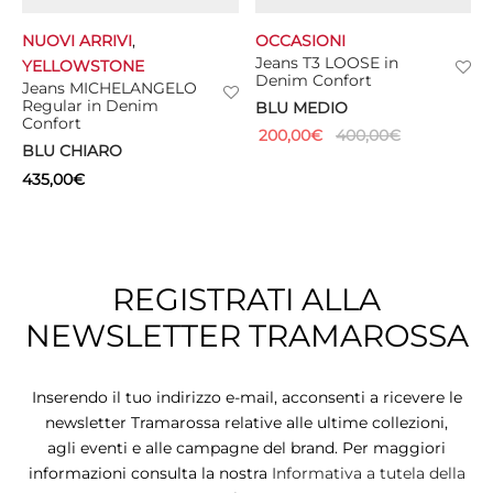
NUOVI ARRIVI
,
OCCASIONI
CIE
Jeans T3 LOOSE in
YELLOWSTONE
Denim Confort
Jeans MICHELANGELO
CCHE
Regular in Denim
BLU MEDIO
Confort
200,00
€
400,00
€
 TUTTO
BLU CHIARO
435,00
€
REGISTRATI ALLA
NEWSLETTER TRAMAROSSA
Inserendo il tuo indirizzo e-mail, acconsenti a ricevere le
newsletter Tramarossa relative alle ultime collezioni,
agli eventi e alle campagne del brand. Per maggiori
informazioni consulta la nostra
Informativa a tutela della