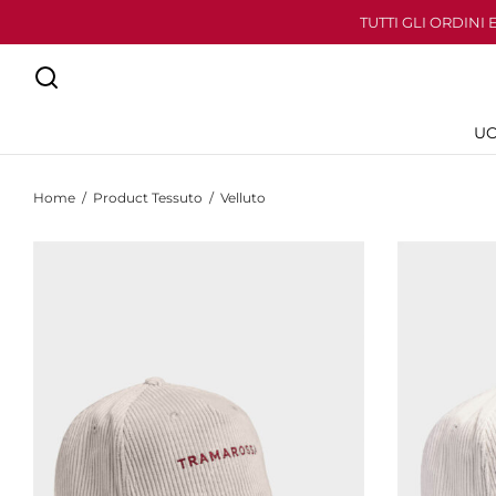
TUTTI GLI ORDINI
U
Home
/
Product Tessuto
/
Velluto