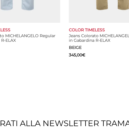
LESS
COLOR TIMELESS
ato MICHELANGELO Regular
Jeans Colorato MICHELANGE
a R-ELAX
in Gabardina R-ELAX
BEIGE
345,00
€
Questo
Questo
ns
Select options
prodotto
prodotto
ha
ha
più
più
varianti.
varianti.
Le
Le
opzioni
opzioni
possono
possono
essere
essere
TRATI ALLA NEWSLETTER TRAM
scelte
scelte
nella
nella