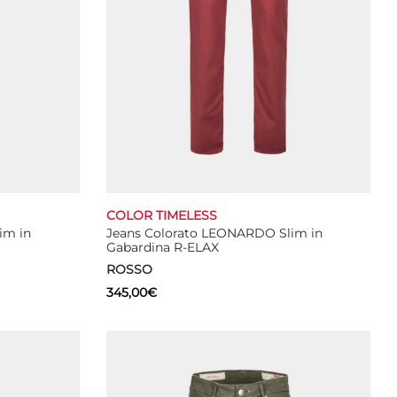
COLOR TIMELESS
im in
Jeans Colorato LEONARDO Slim in
Gabardina R-ELAX
ROSSO
345,00
€
Questo
Select options
prodotto
ha
più
varianti.