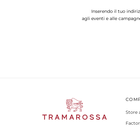
pagina
Inserendo il tuo indiri
del
agli eventi e alle campagn
prodotto
COM
Store 
Factor