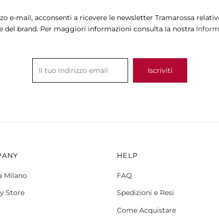
pagina
pagina
zzo e-mail, acconsenti a ricevere le newsletter Tramarossa relative
del
del
e del brand. Per maggiori informazioni consulta la nostra
Informa
prodotto
prodotto
PANY
HELP
a Milano
FAQ
y Store
Spedizioni e Resi
Come Acquistare