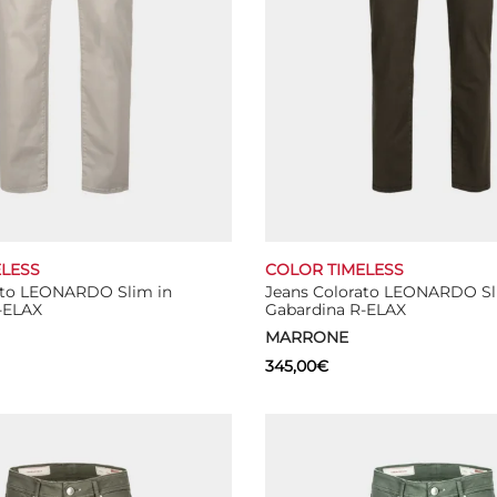
LESS
COLOR TIMELESS
ato LEONARDO Slim in
Jeans Colorato LEONARDO Sl
-ELAX
Gabardina R-ELAX
MARRONE
345,00
€
Questo
Questo
ns
Select options
prodotto
prodotto
ha
ha
più
più
varianti.
varianti.