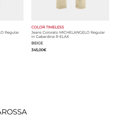
COLOR TIMELESS
LO Regular
Jeans Colorato MICHELANGELO Regular
in Gabardina R-ELAX
BEIGE
345,00
€
Questo
Select options
prodotto
ha
più
varianti.
Le
opzioni
possono
essere
AROSSA
scelte
nella