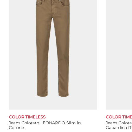
Le
opzioni
possono
essere
scelte
nella
pagina
del
prodotto
COLOR TIMELESS
COLOR TIME
Jeans Colorato LEONARDO Slim in
Jeans Color
Cotone
Gabardina R