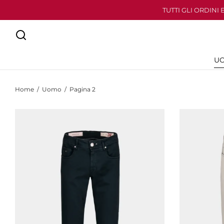
TUTTI GLI ORDINI
U
Home
/
Uomo
/
Pagina 2