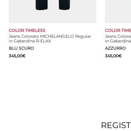
COLOR TIMELESS
COLOR TIME
Jeans Colorato MICHELANGELO Regular
Jeans Color
in Gabardina R-ELAX
in Gabardin
BLU SCURO
AZZURRO
345,00
€
345,00
€
Questo
Select options
Select optio
prodotto
ha
più
varianti.
Le
opzioni
possono
essere
REGIS
scelte
nella