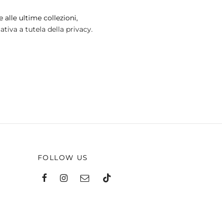
pagina
 alle ultime collezioni,
del
tiva a tutela della privacy.
prodotto
FOLLOW US