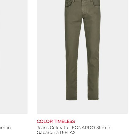
Le
opzioni
possono
essere
scelte
nella
pagina
del
prodotto
COLOR TIMELESS
im in
Jeans Colorato LEONARDO Slim in
Gabardina R-ELAX