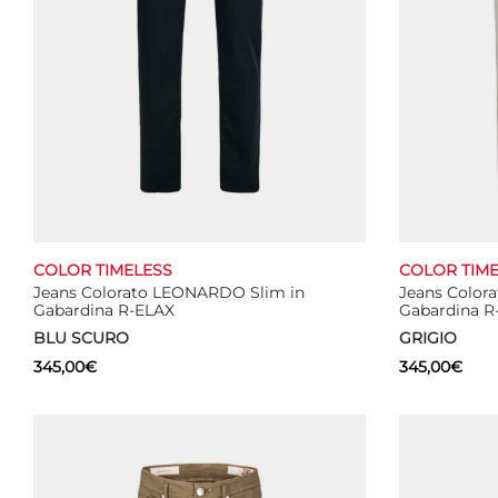
COLOR TIMELESS
COLOR TIME
Jeans Colorato LEONARDO Slim in
Jeans Color
Gabardina R-ELAX
Gabardina R
BLU SCURO
GRIGIO
345,00
€
345,00
€
Questo
Select options
Select optio
prodotto
ha
più
varianti.