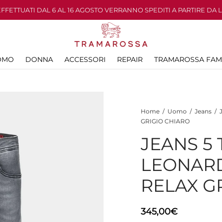
 EFFETTUATI DAL 6 AL 16 AGOSTO VERRANNO SPEDITI A PARTIRE DA 
OMO
DONNA
ACCESSORI
REPAIR
TRAMAROSSA FAM
Home
/
Uomo
/
Jeans
/
J
GRIGIO CHIARO
JEANS 5
LEONARD
RELAX G
345,00
€