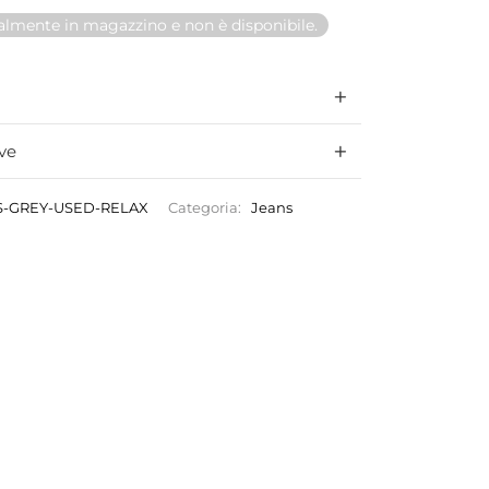
ualmente in magazzino e non è disponibile.
ve
-GREY-USED-RELAX
Categoria:
Jeans