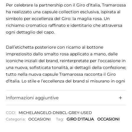
Per celebrare la partnership con il Giro d’Italia, Tramarossa
ha realizzato una capsule collection esclusiva, ispirata al
simbolo per eccellenza del Giro: la maglia rosa. Un
richiamo cromatico raffinato e identitario che attraversa
ogni dettaglio del capo.
Dall’etichetta posteriore con ricamo al bottone
impreziosito dallo smalto rosa applicato a mano, dalle
iconiche iniziali del brand, reinterpretate per l’occasione in
una nuova, sofisticata tonalità, ai dettagli della confezione;
tutto nella nuova capsule Tramarossa racconta il Giro
d’Italia. Lo stile e l’eccellenza del brand si misurano in ogni
dettaglio.
Informazioni aggiuntive
Bottone snodato finitura nichel lucido, con smalto
rosa Giro d’Italia applicato a mano.
COD:
MICHELANGELO-DNBCL-GREY-USED
Fodera Tramarossa
Categoria:
OCCASIONI
Tag:
GIRO D'ITALIA
,
OCCASIONI
Etichetta posteriore in pelle con ricamo bici e stampa