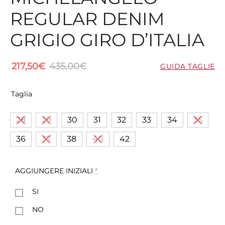
REGULAR DENIM
GRIGIO GIRO D’ITALIA
217,50
€
435,00
€
GUIDA TAGLIE
Taglia
28
29
30
31
32
33
34
35
36
37
38
40
42
AGGIUNGERE INIZIALI
*
SI
NO