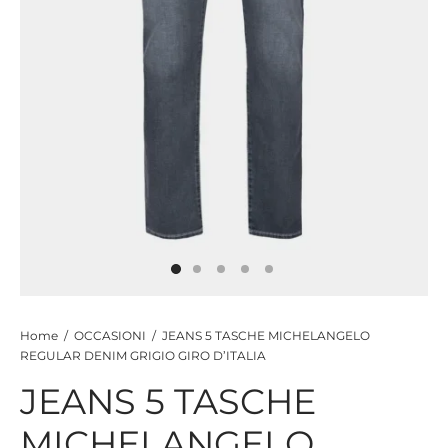
CIE
CCHE
 TUTTO
Home
/
OCCASIONI
/
JEANS 5 TASCHE MICHELANGELO
REGULAR DENIM GRIGIO GIRO D’ITALIA
JEANS 5 TASCHE
MICHELANGELO