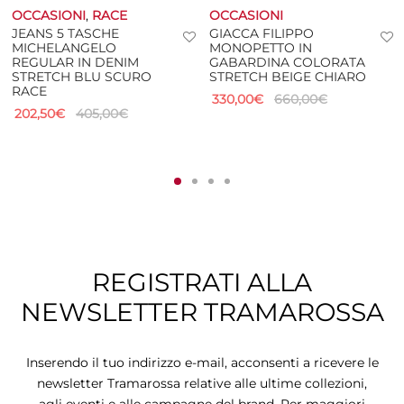
OCCASIONI
,
RACE
OCCASIONI
JEANS 5 TASCHE
GIACCA FILIPPO
MICHELANGELO
MONOPETTO IN
REGULAR IN DENIM
GABARDINA COLORATA
STRETCH BLU SCURO
STRETCH BEIGE CHIARO
RACE
330,00
€
660,00
€
202,50
€
405,00
€
REGISTRATI ALLA
NEWSLETTER TRAMAROSSA
Inserendo il tuo indirizzo e-mail, acconsenti a ricevere le
newsletter Tramarossa relative alle ultime collezioni,
agli eventi e alle campagne del brand. Per maggiori