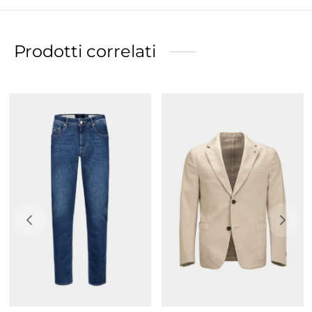
a caldo del logo.
Ricamo dedicato alla collezione Giro d’Italia all’interno
della chiusura
Prodotti correlati
Tessuti pensati per garantire freschezza, comfort e
performance nelle stagioni più calde
Fit regular slim, morbido sulla gamba e sul fondo, pur
mantenendo un taglio in figura.
Chiusura con zip
Iniziali nell’esclusiva colorazione rosa Giro d’Italia per
personalizzare il proprio capo