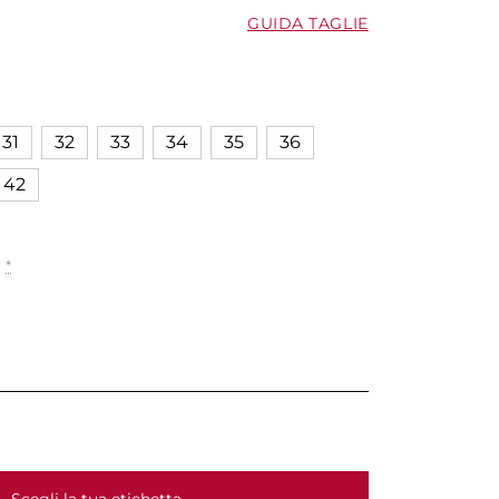
GUIDA TAGLIE
31
32
33
34
35
36
42
I
*