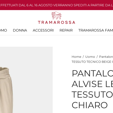
 EFFETTUATI DAL 6 AL 16 AGOSTO VERRANNO SPEDITI A PARTIRE DA 
OMO
DONNA
ACCESSORI
REPAIR
TRAMAROSSA FAM
Home
/
Uomo
/
Pantalon
TESSUTO TECNICO BEIGE
PANTALO
ALVISE L
TESSUTO
CHIARO