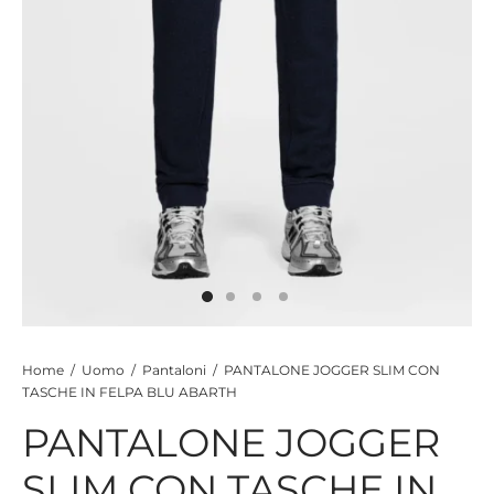
CIE
CCHE
 TUTTO
Home
/
Uomo
/
Pantaloni
/
PANTALONE JOGGER SLIM CON
TASCHE IN FELPA BLU ABARTH
PANTALONE JOGGER
SLIM CON TASCHE IN