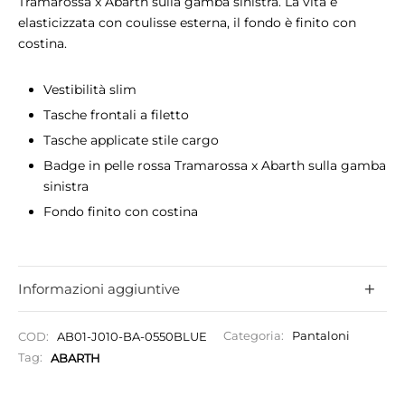
Tramarossa x Abarth sulla gamba sinistra. La vita è
elasticizzata con coulisse esterna, il fondo è finito con
costina.
Vestibilità slim
Tasche frontali a filetto
Tasche applicate stile cargo
Badge in pelle rossa Tramarossa x Abarth sulla gamba
sinistra
Fondo finito con costina
Informazioni aggiuntive
COD:
AB01-J010-BA-0550BLUE
Categoria:
Pantaloni
Tag:
ABARTH