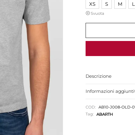
XS
S
M
L
Svuota
Descrizione
Informazioni aggiunti
COD:
AB10-J008-OLD-
Tag:
ABARTH