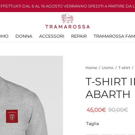
 EFFETTUATI DAL 6 AL 16 AGOSTO VERRANNO SPEDITI A PARTIRE DA 
OMO
DONNA
ACCESSORI
REPAIR
TRAMAROSSA FAM
Home
/
Uomo
/
T-shirt
/
T-SHIRT 
ABARTH
45,00
€
90,00
€
Taglia