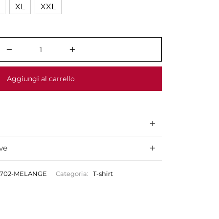
XL
XXL
Aggiungi al carrello
ve
0702-MELANGE
Categoria:
T-shirt