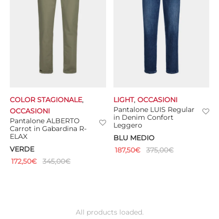
COLOR STAGIONALE
,
LIGHT
,
OCCASIONI
Pantalone LUIS Regular
OCCASIONI
in Denim Confort
Pantalone ALBERTO
Leggero
Carrot in Gabardina R-
ELAX
BLU MEDIO
VERDE
187,50
€
375,00
€
172,50
€
345,00
€
All products loaded.