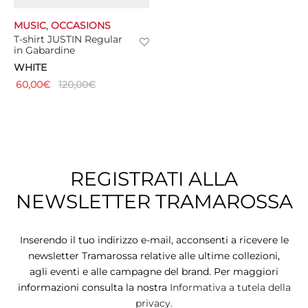
MUSIC
,
OCCASIONS
TS
T-shirt JUSTIN Regular
in Gabardine
KETS
WHITE
60,00
€
120,00
€
W ALL
REGISTRATI ALLA
NEWSLETTER TRAMAROSSA
Inserendo il tuo indirizzo e-mail, acconsenti a ricevere le
newsletter Tramarossa relative alle ultime collezioni,
agli eventi e alle campagne del brand. Per maggiori
informazioni consulta la nostra
Informativa a tutela della
privacy.