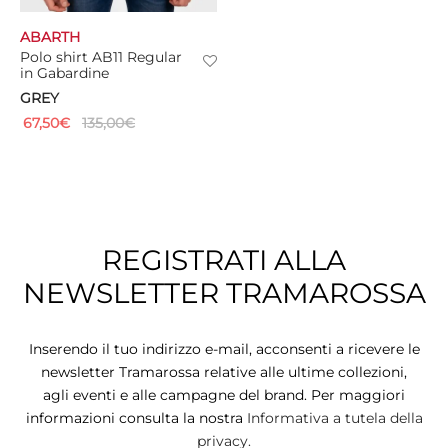
ABARTH
TS
Polo shirt AB11 Regular
in Gabardine
KETS
GREY
67,50
€
135,00
€
W ALL
REGISTRATI ALLA
NEWSLETTER TRAMAROSSA
Inserendo il tuo indirizzo e-mail, acconsenti a ricevere le
newsletter Tramarossa relative alle ultime collezioni,
agli eventi e alle campagne del brand. Per maggiori
informazioni consulta la nostra
Informativa a tutela della
privacy.