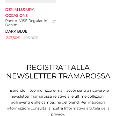
DENIM LUXURY
,
TS
OCCASIONS
Pant ALVISE Regular in
KETS
Denim
DARK BLUE
W ALL
247,50
€
495,00
€
REGISTRATI ALLA
NEWSLETTER TRAMAROSSA
Inserendo il tuo indirizzo e-mail, acconsenti a ricevere le
newsletter Tramarossa relative alle ultime collezioni,
agli eventi e alle campagne del brand. Per maggiori
informazioni consulta la nostra
Informativa a tutela della
privacy.