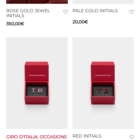
ROSE GOLD JEWEL
PALE GOLD INITIALS
TS
INITIALS
20,00
€
350,00
€
KETS
W ALL
RED INITIALS
GIRO D'ITALIA
,
OCCASIONS