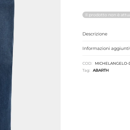
Il prodotto non è att
Descrizione
Informazioni aggiunti
COD:
MICHELANGELO-
Tag:
ABARTH