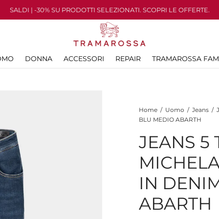
SALDI | -30% SU PRODOTTI SELEZIONATI. SCOPRI LE OFFERTE.
OMO
DONNA
ACCESSORI
REPAIR
TRAMAROSSA FAM
Home
/
Uomo
/
Jeans
/
J
BLU MEDIO ABARTH
JEANS 5
MICHEL
IN DENI
ABARTH